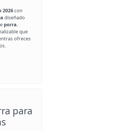
o 2026
con
ca
diseñado
de
porra
.
alizable que
entras ofreces
os.
rra para
as