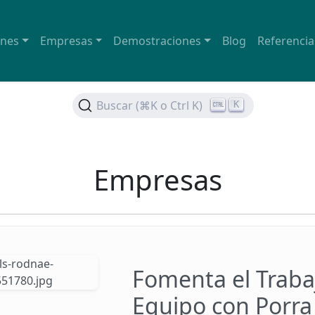
ones
Empresas
Demostraciones
Blog
Referencia
Buscar (⌘K o Ctrl K)
K
Empresas
Fomenta el Traba
Equipo con Porra