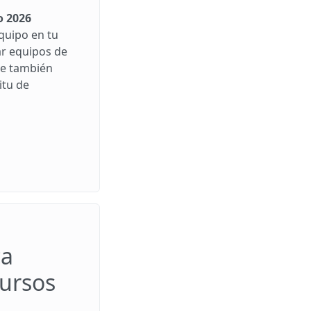
o 2026
quipo en tu
ar equipos de
ue también
itu de
ca
ursos