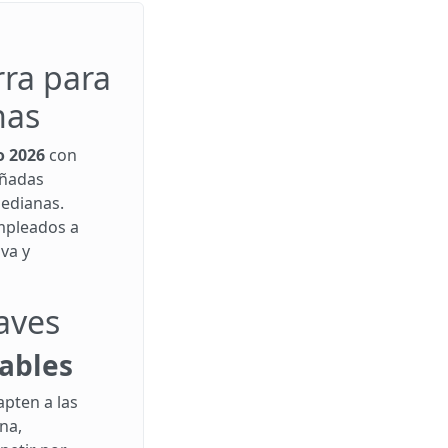
rra para
nas
o 2026
con
ñadas
edianas.
mpleados a
va y
laves
zables
apten a las
na,