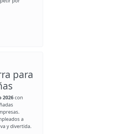
petir por
rra para
ñas
o 2026
con
ñadas
mpresas.
mpleados a
va y divertida.