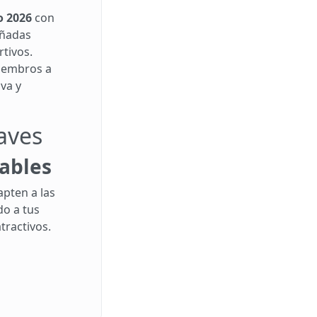
o 2026
con
ñadas
tivos.
miembros a
va y
laves
zables
apten a las
do a tus
ractivos.