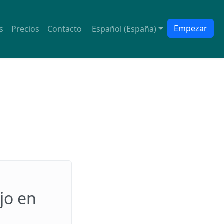
Empezar
s
Precios
Contacto
Español (España)
jo en