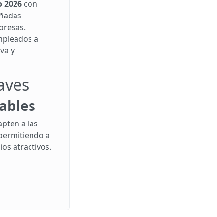
o 2026
con
ñadas
presas.
mpleados a
va y
laves
zables
apten a las
permitiendo a
os atractivos.