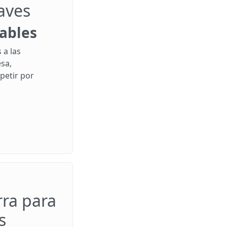
laves
zables
 a las
sa,
petir por
rra para
s